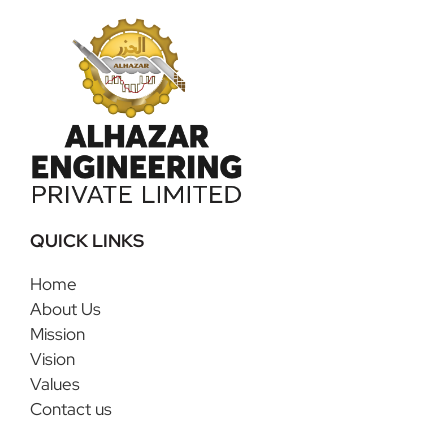
QUICK LINKS
Home
About Us
Mission
Vision
Values
Contact us