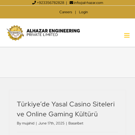
Skip
+923356782828
|
info@al-hazar.com
to
Careers
|
Login
content
Türkiye’de Yasal Casino Siteleri
ve Online Gaming Kültürü
By
mujahid
|
June 17th, 2025
|
Basaribet