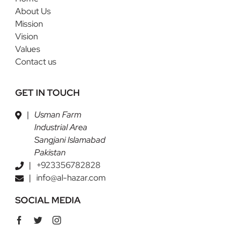
About Us
Mission
Vision
Values
Contact us
GET IN TOUCH
|
Usman Farm
Industrial Area
Sangjani Islamabad
Pakistan
|
+923356782828
|
info@al-hazar.com
SOCIAL MEDIA