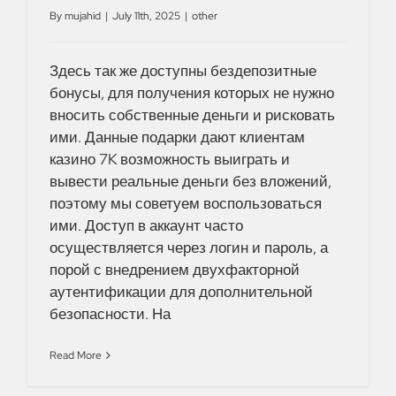
By
mujahid
|
July 11th, 2025
|
other
Здесь так же доступны бездепозитные
бонусы, для получения которых не нужно
вносить собственные деньги и рисковать
ими. Данные подарки дают клиентам
казино 7K возможность выиграть и
вывести реальные деньги без вложений,
поэтому мы советуем воспользоваться
ими. Доступ в аккаунт часто
осуществляется через логин и пароль, а
порой с внедрением двухфакторной
аутентификации для дополнительной
безопасности. На
Read More