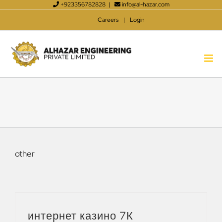
Skip
+923356782828
|
info@al-hazar.com
to
Careers
|
Login
content
other
интернет казино 7К