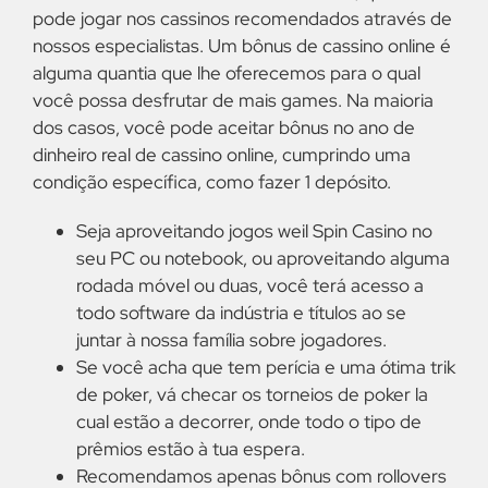
pode jogar nos cassinos recomendados através de
nossos especialistas. Um bônus de cassino online é
alguma quantia que lhe oferecemos para o qual
você possa desfrutar de mais games. Na maioria
dos casos, você pode aceitar bônus no ano de
dinheiro real de cassino online, cumprindo uma
condição específica, como fazer 1 depósito.
Seja aproveitando jogos weil Spin Casino no
seu PC ou notebook, ou aproveitando alguma
rodada móvel ou duas, você terá acesso a
todo software da indústria e títulos ao se
juntar à nossa família sobre jogadores.
Se você acha que tem perícia e uma ótima trik
de poker, vá checar os torneios de poker la
cual estão a decorrer, onde todo o tipo de
prêmios estão à tua espera.
Recomendamos apenas bônus com rollovers