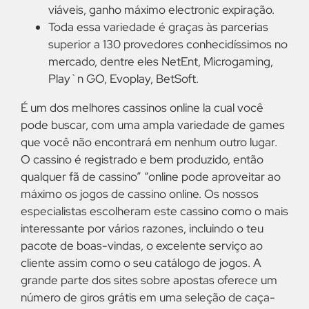
viáveis, ganho máximo electronic expiração.
Toda essa variedade é graças às parcerias
superior a 130 provedores conhecidíssimos no
mercado, dentre eles NetEnt, Microgaming,
Play`n GO, Evoplay, BetSoft.
É um dos melhores cassinos online la cual você
pode buscar, com uma ampla variedade de games
que você não encontrará em nenhum outro lugar.
O cassino é registrado e bem produzido, então
qualquer fã de cassino” “online pode aproveitar ao
máximo os jogos de cassino online. Os nossos
especialistas escolheram este cassino como o mais
interessante por vários razones, incluindo o teu
pacote de boas-vindas, o excelente serviço ao
cliente assim como o seu catálogo de jogos. A
grande parte dos sites sobre apostas oferece um
número de giros grátis em uma seleção de caça-