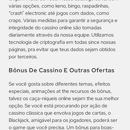
várias opções, como keno, bingo, raspadinhas,
“crash” electronic até jogos com dados, como
craps. Várias medidas para garantir a segurança e
integridade do cassino online são tomadas
diariamente através da nossa equipe. Utilizamos
tecnologia de criptografia em todas since nossas
páginas, pra evitar que teus dados sejam obtidos
por terceiros.
Bônus De Cassino E Outras Ofertas
Se você gosta sobre diferentes temas, efeitos
especiais, animações at the recursos de bônus,
talvez os caça-níqueis online sejam the sua melhor
opção. Se você está procurando por ação de
cassino clássica que envolva jogos de cartas, o
Blackjack, amigável para os jogadores, poderá ser
o game que você precisa. Um bônus para boas-