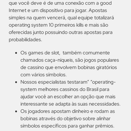
que você deve é de uma conexão com a good
Internet e um dispositivo para jogar. Apostas
simples na quem vencerá, qual equipe totalizará
operating system 10 primeiros kills e mais são
oferecidas junto possuindo outras apostas para
probabilidades.
Os games de slot, também comumente
chamados caça-níqueis, são jogos populares
de cassino que envolvem bobinas giratórios
com vários símbolos.
Nossos especialistas testaram” “operating-
system melhores cassinos do Brasil para
ajudar você an escolher an opção que mais
interessante se adapta às suas necessidades.
Os jogadores apostam dinheiro e rodam as
bobinas através do objetivo sobre alinhar
símbolos específicos para ganhar prêmios.