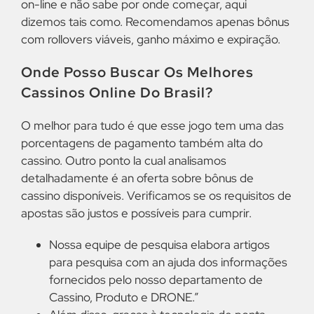
on-line e não sabe por onde começar, aqui
dizemos tais como. Recomendamos apenas bônus
com rollovers viáveis, ganho máximo e expiração.
Onde Posso Buscar Os Melhores
Cassinos Online Do Brasil?
O melhor para tudo é que esse jogo tem uma das
porcentagens de pagamento também alta do
cassino. Outro ponto la cual analisamos
detalhadamente é an oferta sobre bônus de
cassino disponíveis. Verificamos se os requisitos de
apostas são justos e possíveis para cumprir.
Nossa equipe de pesquisa elabora artigos
para pesquisa com an ajuda dos informações
fornecidos pelo nosso departamento de
Cassino, Produto e DRONE.”