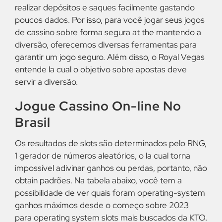
realizar depósitos e saques facilmente gastando
poucos dados. Por isso, para você jogar seus jogos
de cassino sobre forma segura at the mantendo a
diversão, oferecemos diversas ferramentas para
garantir um jogo seguro. Além disso, o Royal Vegas
entende la cual o objetivo sobre apostas deve
servir a diversão.
Jogue Cassino On-line No
Brasil
Os resultados de slots são determinados pelo RNG,
1 gerador de números aleatórios, o la cual torna
impossível adivinar ganhos ou perdas, portanto, não
obtain padrões. Na tabela abaixo, você tem a
possibilidade de ver quais foram operating-system
ganhos máximos desde o começo sobre 2023
para operating system slots mais buscados da KTO.