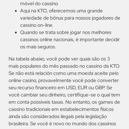
móvel do cassino.
Aqui na KTO, oferecemos uma grande
variedade de bônus para nossos jogadores de
cassino on-line.
Quando se trata sobre jogar nos melhores
cassinos online nacionais, é importante decidir
os mais seguros.
Na tabela abaixo, você pode ver quais são os 3
mais populares do mês passado no cassino da KTO.
Se não está relación como uma moeda aceite pelo
online casino, provavelmente você pode converter
seu recurso financeiro em USD, EUR ou GBP. Se
você cambiar seu dinheiro, certifique-se o qual tem
em conta possíveis taxas. No entanto, os games de
cassino tradicionais em estabelecimentos físicos
ainda são considerados ilegais pela legislação
brasileira. Se você é novo no mundo dos cassinos