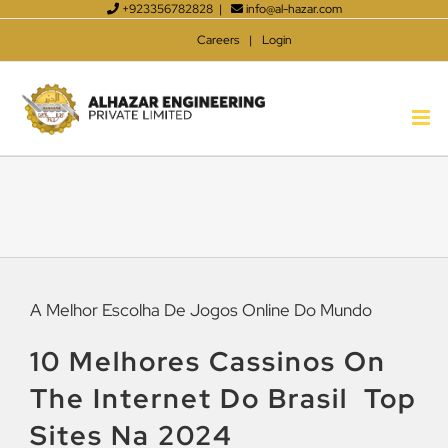
Skip
+923356782828
|
info@al-hazar.com
to
Careers
|
Login
content
A Melhor Escolha De Jogos Online Do Mundo
10 Melhores Cassinos On
The Internet Do Brasil ️ Top
Sites Na 2024