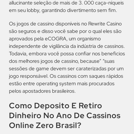
allucinante seleção de mais de 3. 000 caça-níqueis
em seu lobby, garantindo divertimento sem fim.
Os jogos de cassino disponíveis no Rewrite Casino
são seguros e disso você sabe por o qual eles são
aprovados pela eCOGRA, um organismo
independente de vigilância da indústria de cassinos.
Todavia, embora você possa confiar nos beneficios
dos melhores jogos de cassino, because” “suas
sessões de game devem ser caraterizadas por um
jogo responsável. Os cassinos com saques rápidos
estão entre operating system mais procurados
pelos apostadores brasileiros.
Como Deposito E Retiro
Dinheiro No Ano De Cassinos
Online Zero Brasil?