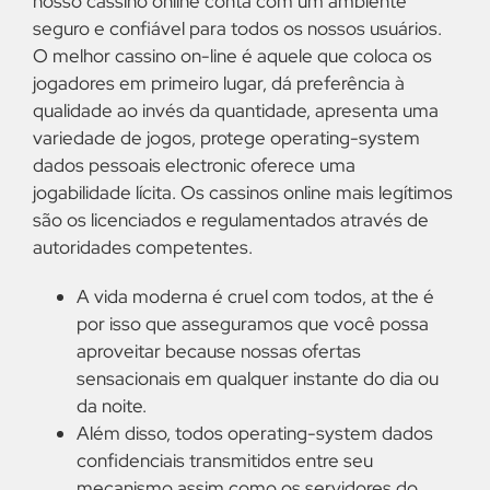
nosso cassino online conta com um ambiente
seguro e confiável para todos os nossos usuários.
O melhor cassino on-line é aquele que coloca os
jogadores em primeiro lugar, dá preferência à
qualidade ao invés da quantidade, apresenta uma
variedade de jogos, protege operating-system
dados pessoais electronic oferece uma
jogabilidade lícita. Os cassinos online mais legítimos
são os licenciados e regulamentados através de
autoridades competentes.
A vida moderna é cruel com todos, at the é
por isso que asseguramos que você possa
aproveitar because nossas ofertas
sensacionais em qualquer instante do dia ou
da noite.
Além disso, todos operating-system dados
confidenciais transmitidos entre seu
mecanismo assim como os servidores do