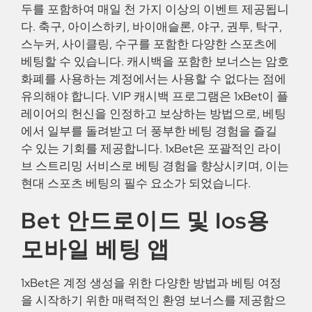
두를 포함하여 매일 천 가지 이상의 이벤트 제공됩니
다. 축구, 아이스하키, 바이애슬론, 야구, 권투, 탁구,
스누커, 사이클링, 수구를 포함한 다양한 스포츠에
베팅할 수 있습니다. 캐시백을 포함한 보너스는 암호
화폐를 사용하는 계정에서는 사용할 수 없다는 점에
유의해야 합니다. VIP 캐시백 프로그램은 1xBet이 플
레이어의 헌신을 인정하고 보상하는 방법으로, 베팅
에서 일부를 돌려받고 더 풍부한 베팅 경험을 즐길
수 있는 기회를 제공합니다. 1xBet은 포괄적인 라이
브 스트리밍 서비스로 베팅 경험을 향상시키며, 이는
현대 스포츠 베팅의 필수 요소가 되었습니다.
Bet 안드로이드 및 Ios용
모바일 베팅 앱
1xBet은 계정 생성을 위한 다양한 방법과 베팅 여정
을 시작하기 위한 매력적인 환영 보너스를 제공함으