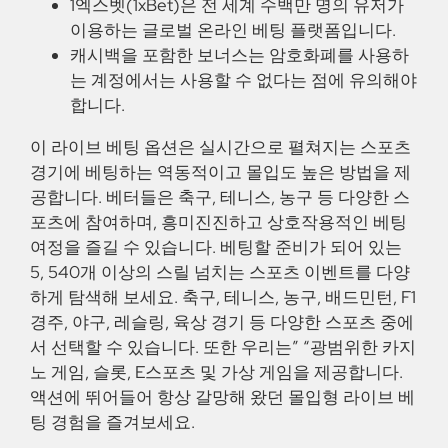
1엑스벳(1xBet)은 전 세계 수백만 명의 유저가
이용하는 글로벌 온라인 베팅 플랫폼입니다.
캐시백을 포함한 보너스는 암호화폐를 사용하
는 계정에서는 사용할 수 없다는 점에 유의해야
합니다.
이 라이브 베팅 옵션은 실시간으로 펼쳐지는 스포츠
경기에 베팅하는 역동적이고 몰입도 높은 방법을 제
공합니다. 베터들은 축구, 테니스, 농구 등 다양한 스
포츠에 참여하며, 흥미진진하고 상호작용적인 베팅
여정을 즐길 수 있습니다. 베팅할 준비가 되어 있는
5, 540개 이상의 스릴 넘치는 스포츠 이벤트를 다양
하게 탐색해 보세요. 축구, 테니스, 농구, 배드민턴, F1
경주, 야구, 레슬링, 육상 경기 등 다양한 스포츠 중에
서 선택할 수 있습니다. 또한 우리는” “광범위한 카지
노 게임, 슬롯, E스포츠 및 가상 게임을 제공합니다.
액션에 뛰어들어 항상 갈망해 왔던 몰입형 라이브 베
팅 경험을 즐겨보세요.