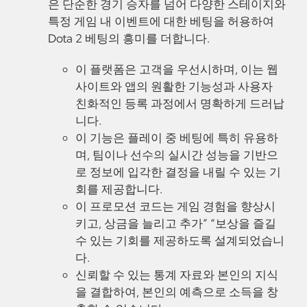
은 단순한 경기 승자를 넘어 다양한 스테이지와
특정 게임 내 이벤트에 대한 베팅을 허용하여
Dota 2 베팅의 흥미를 더합니다.
이 플랫폼은 고객을 우선시하며, 이는 웹
사이트와 앱의 원활한 기능성과 사용자
친화적인 등록 과정에서 명확하게 드러납
니다.
이 기능은 플레이 중 베팅에 특히 유용하
며, 팀이나 선수의 실시간 성능을 기반으
로 정보에 입각한 결정을 내릴 수 있는 기
회를 제공합니다.
이 프로모션 코드는 게임 경험을 향상시
키고, 상금을 늘리고 추가” “보상을 즐길
수 있는 기회를 제공하도록 설계되었습니
다.
신뢰할 수 있는 통계 자료와 본인의 지식
을 결합하여, 본인의 예측으로 소득을 창