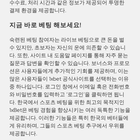
수수료, 처리 시간과 같은 정보가 제공되어 투명한
결제 환경을 제공합니다.
지금 바로 베팅 해보세요!
숙련된 베팅 참여자는 라이브 베팅으로 큰 돈을 벌
수 있지만, 초보자는 자신의 운에 의존할 수 있습니
다. 또한, 사이트 내 도움말 페이지를 통해 자주 묻는
질문과 답변을 확인할 수 있습니다. 보너스와 프로모
션은 사용자들에게 추가적인 기회를 제공하며, 이는
많은 사용자들이 1xbet 공식사이트를 선택하는 이유
중 하나입니다. 로그인 창에서 이메일 혹은 전화번호
와 비밀번호를 입력하고 ‘로그인’을 클릭하면 됩니
다. 한국에서 스포츠 베팅을 위한 최고의 목적지인
1xBet은 베팅 경험을 향상시키는 여러 독특한 기능을
제공합니다. 이러한 기능들은 특히 한국의 베터들에
게 유리하며, 그들의 스포츠 베팅 추구에서 우위를
제공합니다.