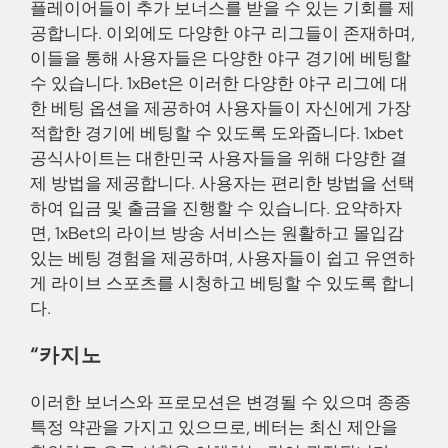
플레이어들이 추가 보너스를 받을 수 있는 기회를 제
공합니다. 이외에도 다양한 야구 리그들이 존재하며,
이들을 통해 사용자들은 다양한 야구 경기에 베팅할
수 있습니다. 1xBet은 이러한 다양한 야구 리그에 대
한 베팅 옵션을 제공하여 사용자들이 자신에게 가장
적합한 경기에 베팅할 수 있도록 도와줍니다. 1xbet
공식사이트는 대한민국 사용자들을 위해 다양한 결
제 방법을 제공합니다. 사용자는 편리한 방법을 선택
하여 입금 및 출금을 진행할 수 있습니다. 요약하자
면, 1xBet의 라이브 방송 서비스는 원활하고 몰입감
있는 베팅 경험을 제공하며, 사용자들이 쉽고 유연하
게 라이브 스포츠를 시청하고 베팅할 수 있도록 합니
다.
“카지노
이러한 보너스와 프로모션은 변경될 수 있으며 종종
특정 약관을 가지고 있으므로, 베터는 최신 제안을