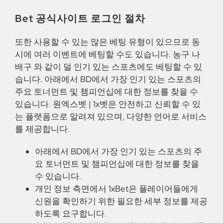
Bet 공식사이트 로그인 절차
또한 사용할 수 있는 많은 베팅 유형이 있으므로 동
시에 여러 이벤트에 베팅할 수도 있습니다. 농구 나
배구 와 같이 덜 인기 있는 스포츠에도 베팅할 수 있
습니다. 아래에서 BD에서 가장 인기 있는 스포츠의
주요 토너먼트 및 챔피언십에 대한 정보를 찾을 수
있습니다. 원엑스벳 | 1x벳은 안전하고 신뢰할 수 있
는 플랫폼으로 알려져 있으며, 다양한 언어로 서비스
를 제공합니다.
아래에서 BD에서 가장 인기 있는 스포츠의 주
요 토너먼트 및 챔피언십에 대한 정보를 찾을
수 있습니다.
개인 정보 측면에서 1xBet은 플레이어들에게
신원을 확인하기 위한 필요한 세부 정보를 제공
하도록 요구합니다.