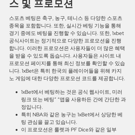
스 및 프로모션
스포츠 베팅은 축구, 농구, 테니스 등 다양한 스포츠
종목을 포함합니다. 또한, 실시간 베팅 기능을 통해
경기 중에도 베팅을 진행할 수 있습니다. 또한, 1xbet
공식사이트는 정기적으로 다양한 프로모션을 진행
합니다. 이러한 프로모션은 사용자들이 더 많은 혜택
을 받을 수 있도록 돕습니다. 사용자들은 사이트 내
프로모션 페이지를 통해 최신 정보를 확인할 수 있습
니다. 1xBet은 특히 한국의 플레이어들을 위해 카지
노 게임에 대한 다양한 프로모션 코드를 제공합니다.
1xBet에서 베팅하는 것은 공식 웹사이트, 미러
링크 또는 베팅” “앱을 사용하든 간에 간단한 과
정입니다.
특히 NBA와 같은 농구는 1xBet에서 상당한 베
팅 관심을 끌고 있습니다.
이 프로모션은 룰렛과 PF Dice와 같은 일부