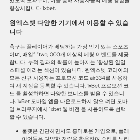
있도록 도와주며, 이를 통해 사용자들의 베팅 경험을
향상시킵니다
1xbet
.
원엑스벳 다양한 기기에서 이용할 수 있습
니다
축구는 플레이어가 베팅하는 가장 인기 있는 스포츠
이며, 매일” “two, 000개 이상의 베팅 이벤트를 제공
합니다. 누적 결과의 확률이 높아지는 ‘향상된 일일
스페셜’이라는 섹션이 있습니다. 원엑스벳 코리아의
모든 신규 사용자는 프로모션 코드 air334를 사용하
여 새 계정을 등록할 수 있습니다. 1xBet 프로모션 코
드 를 활성화하면 다양한 보너스를 받을 수 있습니
다. 1xBet 모바일 앱을 다운로드하지 않으 려면 모바
일 브라우저에서 1xbet 웹 버전 을 사용하도록 선택
할 수 있습니다.
룰렛은 간단하면서도 흥미로운 게임으로, 플레
이어들은 다양한 전략을 활용하여 승리를 노리