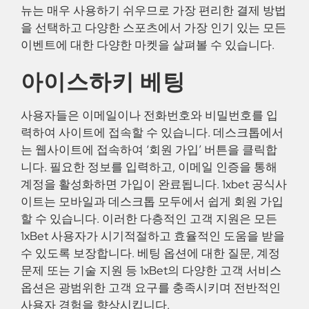
뉴는 매우 사용하기 쉬우므로 가장 편리한 결제 방법
을 선택하고 다양한 스포츠에서 가장 인기 있는 모든
이벤트에 대한 다양한 마켓을 살펴볼 수 있습니다.
아이스하키 베팅
사용자들은 이메일이나 전화번호와 비밀번호를 입
력하여 사이트에 접속할 수 있습니다. 데스크톱에서
는 웹사이트에 접속하여 ‘회원 가입’ 버튼을 클릭합
니다. 필요한 정보를 입력하고, 이메일 인증을 통해
계정을 활성화하면 가입이 완료됩니다. 1xbet 공식사
이트는 모바일과 데스크톱 모두에서 쉽게 회원 가입
할 수 있습니다. 이러한 다층적인 고객 지원은 모든
1xBet 사용자가 시기적절하고 효율적인 도움을 받을
수 있도록 보장합니다. 베팅 옵션에 대한 질문, 계정
문제 또는 기술 지원 등 1xBet의 다양한 고객 서비스
옵션은 광범위한 고객 요구를 충족시키며 전반적인
사용자 경험을 향상시킵니다.