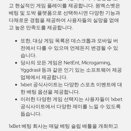
고 현실적인 게임 플레이를 제공합니다. 원엑스벳은
베팅 및 도박 플랫폼으로 선택하시면 다양한 기능과
다채로운 경험을 제공하여 사용자들의 실망을 없애
고 높은 만족도를 제공합니다.
또한, 대상 게임 목록은 데스크톱과 모바일 버
전에서 다를 수 있으며 언제든지 변경될 수 있
습니다.
당사의 모든 게임은 NetEnt, Microgaming,
Yggdrasil 등과 같은 인기 있는 소프트웨어 제공
업체에서 제공합니다.
1xbet 공식사이트는 다양한 스포츠 이벤트에 대
한 베팅 옵션을 제공합니다.
이러한 다양한 게임 선택지는 사용자들이 1xbet
공식사이트에서 다양한 재미를 느낄 수 있도록
돕습니다.
1xBet 베팅 회사는 매달 베팅 슬립 배틀을 개최하고