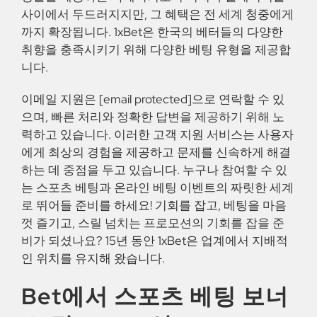
사이에서 두드러지지만, 그 혜택은 전 세계 청중에게
까지 확장됩니다. 1xBet은 한국의 베터들의 다양한
취향을 충족시키기 위해 다양한 베팅 유형을 제공합
니다.
이메일 지원은 [email protected]으로 연락할 수 있
으며, 빠른 처리와 정확한 답변을 제공하기 위해 노
력하고 있습니다. 이러한 고객 지원 서비스는 사용자
에게 최상의 경험을 제공하고 문제를 신속하게 해결
하는 데 중점을 두고 있습니다. 누구나 참여할 수 있
는 스포츠 베팅과 온라인 베팅 이벤트의 짜릿한 세계
로 뛰어들 준비를 하세요! 기회를 잡고, 베팅을 마음
껏 즐기고, 스릴 넘치는 프로모션의 기회를 잡을 준
비가 되셨나요? 15년 동안 1xBet은 업계에서 지배적
인 위치를 유지해 왔습니다.
Bet에서 스포츠 베팅 보너