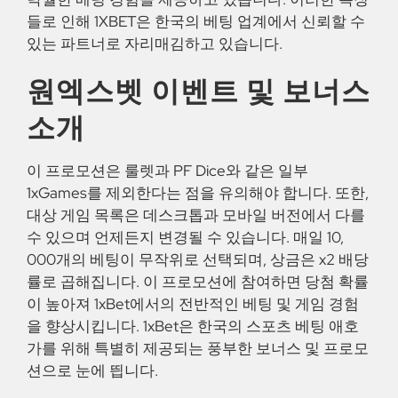
들로 인해 1XBET은 한국의 베팅 업계에서 신뢰할 수
있는 파트너로 자리매김하고 있습니다.
원엑스벳 이벤트 및 보너스
소개
이 프로모션은 룰렛과 PF Dice와 같은 일부
1xGames를 제외한다는 점을 유의해야 합니다. 또한,
대상 게임 목록은 데스크톱과 모바일 버전에서 다를
수 있으며 언제든지 변경될 수 있습니다. 매일 10,
000개의 베팅이 무작위로 선택되며, 상금은 x2 배당
률로 곱해집니다. 이 프로모션에 참여하면 당첨 확률
이 높아져 1xBet에서의 전반적인 베팅 및 게임 경험
을 향상시킵니다. 1xBet은 한국의 스포츠 베팅 애호
가를 위해 특별히 제공되는 풍부한 보너스 및 프로모
션으로 눈에 띕니다.