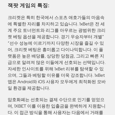
잭팟 게임의 특징:
크리켓은 특히 한국에서 스포츠 애호가들의 마음속
에 특별한 자리를 차지하고 있습니다. 1xBet은 전 세
계 주요 토너먼트와 리그를 아우르는 광범위한 크리
켓 베팅 옵션을 제공합니다. 경기 우승자부터 개별”
“선수 성능에 이르기까지 다양한 시장을 즐길 수 있
어, 크리켓 베팅은 흥미롭고 다이나믹합니다. 이 플
랫폼은 높은 배당률, 상당한 당첨금, 그리고 빠른 지
급으로 알려져 많은 이들에게 선호되는 선택입니다.
자세한 인사이트를 위해 1xBet 리뷰를 탐색할 수 있
으며, 그들과 베팅할 이유를 더욱 강조합니다. 1xBet
앱은 Android와 iOS 사용자 모두에게 최적화된 모바
일 환경을 제공합니다.
암호화폐는 선호되는 결제 수단으로 인기를 얻었으
며, 1XBET 이를 이용한 입출금을 완벽하게 지원합니
다. 이 접근 방식을 통해 사용자는 다음에서 거래를