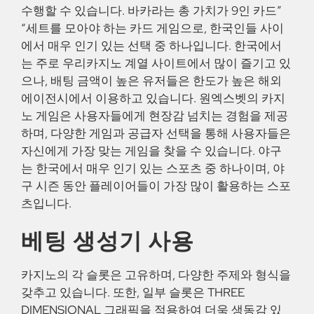
수행할 수 있습니다. 바카라는 총 가치가 9인 카드”
“세트를 모아야 하는 카드 게임으로, 한국인들 사이
에서 매우 인기 있는 선택 중 하나입니다. 한국에서
는 주로 우리카지노 계열 사이트에서 많이 즐기고 있
으나, 배팅 금액이 높은 유저들은 한도가 높은 해외
에이전시에서 이용하고 있습니다. 원엑스벳의 카지
노 게임은 사용자들에게 현장감 넘치는 경험을 제공
하며, 다양한 게임과 공급자 선택을 통해 사용자들은
자신에게 가장 맞는 게임을 찾을 수 있습니다. 야구
는 한국에서 매우 인기 있는 스포츠 중 하나이며, 야
구 시즌 동안 플레이어들이 가장 많이 활용하는 스포
츠입니다.
베팅 생성기 사용
카지노의 각 슬롯은 고유하며, 다양한 주제와 형식을
갖추고 있습니다. 또한, 일부 슬롯은 THREE
DIMENSIONAL 그래픽을 적용하여 더욱 생동감 있