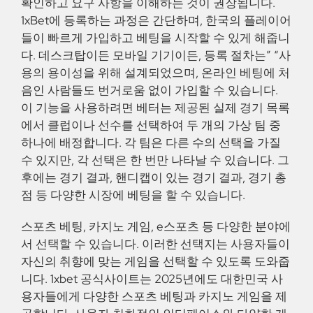
확인하고 요구 사항을 이해하는 것이 권장됩니다.
1xBet에 등록하는 과정은 간단하며, 한국의 플레이어
들이 빠르게 가입하고 베팅을 시작할 수 있게 해줍니
다. 데스크탑이든 모바일 기기이든, 등록 절차는” “사
용의 용이성을 위해 설계되었으며, 온라인 베팅에 처
음인 사람들도 번거로움 없이 가입할 수 있습니다.
이 기능을 사용하려면 베터는 제공된 실제 경기 목록
에서 클럽이나 선수를 선택하여 두 개의 가상 팀 중
하나에 배정합니다. 각 팀은 다른 수의 선택을 가질
수 있지만, 각 선택은 한 번만 나타날 수 있습니다. 그
후에는 경기 결과, 핸디캡이 있는 경기 결과, 경기 총
점 등 다양한 시장에 베팅을 할 수 있습니다.
스포츠 베팅, 카지노 게임, e스포츠 등 다양한 분야에
서 선택할 수 있습니다. 이러한 선택지는 사용자들이
자신의 취향에 맞는 게임을 선택할 수 있도록 도와줍
니다. 1xbet 공식사이트는 2025년에도 대한민국 사
용자들에게 다양한 스포츠 베팅과 카지노 게임을 제